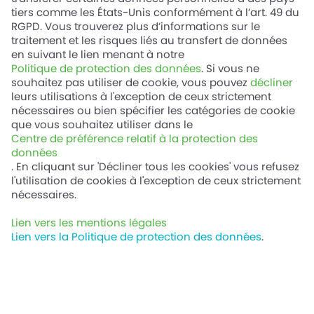
tiers comme les États-Unis conformément à l’art. 49 du
RGPD. Vous trouverez plus d’informations sur le
traitement et les risques liés au transfert de données
en suivant le lien menant à notre
Politique de protection des données
. Si vous ne
souhaitez pas utiliser de cookie, vous pouvez
décliner
Davantage de puissance pour
leurs utilisations à l'exception de ceux strictement
continuer d’avancer
nécessaires ou bien spécifier les catégories de cookie
que vous souhaitez utiliser dans le
Centre de préférence relatif à la protection des
Dans l’industrie automobile, la fiabilité, la simplicité
données
de fonctionnement, le niveau d’efficacité et la
. En cliquant sur 'Décliner tous les cookies' vous refusez
réduction des émissions sont autant d’aspects
l'utilisation de cookies à l'exception de ceux strictement
essentiels de la conversion énergétique, aussi bien
nécessaires.
pour les produits finaux qui utilisent le carburant
pour la mobilité que pour la chaîne
Lien vers les mentions légales
d’approvisionnement qui fabrique ces produits. La
Lien vers la Politique de protection des données
.
chaîne d’approvisionnement automobile doit
respecter des réglementations strictes pour
l’environnement, la santé et la sécurité, mais doit
également faire face à une concurrence intense et
à une logistique juste-à-temps où les arrêts de
production de véhicules peuvent s’avérer coûteux.