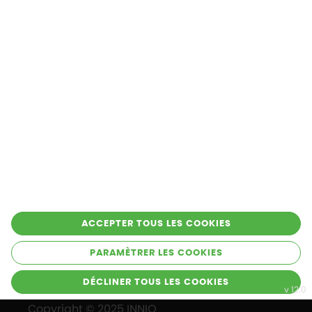
Secteurs industriels
Services
Solutions
Entreprise
Produits
Restez en contact !
ACCEPTER TOUS LES COOKIES
PARAMÈTRER LES COOKIES
Conditions d’utilisation
Cookies
Mentions légales
Protection des données
DÉCLINER TOUS LES COOKIES
Copyright © 2025 INNIO