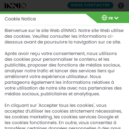
NOUS CONTACTER
FR
Cookie Notice
FR
Bienvenue sur le site Web d'INNIO. Notre site Web utilise
des cookies. Veuillez consulter les informations ci-
Construction
dessous avant de poursuivre la navigation sur ce site.
automobile
Après avoir reçu votre consentement, nous utilisons
des cookies pour personnaliser le contenu et les
publicités, proposer des fonctions de médias sociaux,
Production d’énergie électrique et
analyser notre trafic et lancer des services tiers qui
améliorent votre expérience utilisateur. Nous
production combinée de chaleur et
partageons également les informations relatives à
d’électricité pour l’industrie automobile.
votre utilisation de notre site avec nos partenaires des
médias sociaux, publicitaires et analytiques.
En cliquant sur 'Accepter tous les cookies', vous
acceptez d’utiliser les cookies strictement nécessaires,
les cookies marketing, les cookies services Google et
les cookies fonctionnels. En outre, vous consentez à
transférer certaines données personnelles à des pays