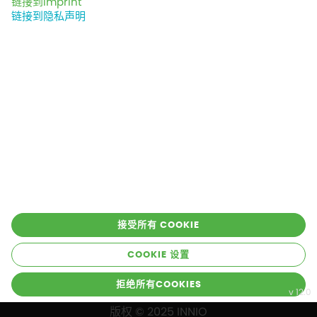
链接到Imprint
链接到隐私声明
行业
服务
解决方案
项目
产品
公司
保持联系！
接受所有 COOKIE
COOKIE 设置
Cookies
Imprint
隐私
条款
拒绝所有COOKIES
版权 © 2025 INNIO