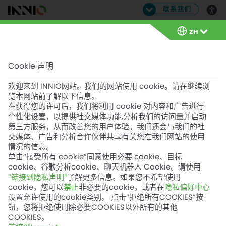
联系我们
ZH
ZH
Case Study
Cookie 声明
Nakornrachasrima (EN)
欢迎来到 INNIO网站。我们的网站使用 cookie。请在继续浏
览本网站前了解以下信息。
在获得您的许可后，我们将利用 cookie 对内容和广告进行
案例分析
个性化设置，以提供社交媒体功能,分析我们的访问量并启动
第三方服务，从而改善您的用户体验。我们还会与我们的社
交媒体、广告和分析合作伙伴共享有关您在我们网站的使用
情况的信息。
单击“接受所有 cookie”同意使用必要 cookie、目标
英语
语言:
cookie、谷歌分析cookie、聊天机器人 Cookie。请使用
“链接到隐私声明”
了解更多信息。如果您不希望使用
下载
打开
cookie，您可以
禁止
非必要的cookie，或者在
隐私偏好中心
设置允许使用的cookie类别。 点击“拒绝所有COOKIES”按
钮，您将拒绝使用除必要COOKIES以外所有的其他
COOKIES。