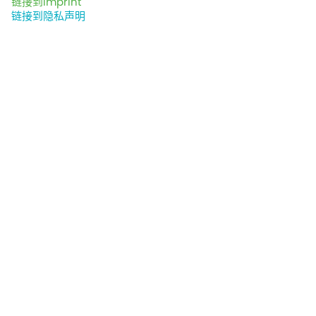
链接到Imprint
和配电损耗将被显著减少甚至消除。
链接到隐私声明
由 INNIO 开发的颜巴赫热电联供系统的基本结构包括发动
机/发电机组以及使用废热的热交换器。包括发动机冷却
水、润滑油、空气/燃气混合装置和烟气在内，各类的余热
经过配置，为客户提供最大利益。通过我们的解决方案可实
现灵活发电，可保障热电联供的高可靠性和高可用性。
热电联供系统还可搭配锅炉系统使用，以满足热能高峰期需
求。通过连接蓄热装置可延长系统运行时间，提高系统效
率。
可通过发电厂的电气开关和控制系统实现对电能的分配和发
动机的管理，而热能分配则可通过液压设备来保障。系统产
生的电能可用于满足电厂的需求，也可输送到公共电网。
热能可用于生产热水和蒸汽以及各类工艺用热。
燃气发动机热电联供系统还可应用到温室和三联供系统当
中，生产碳肥。
特性和优点