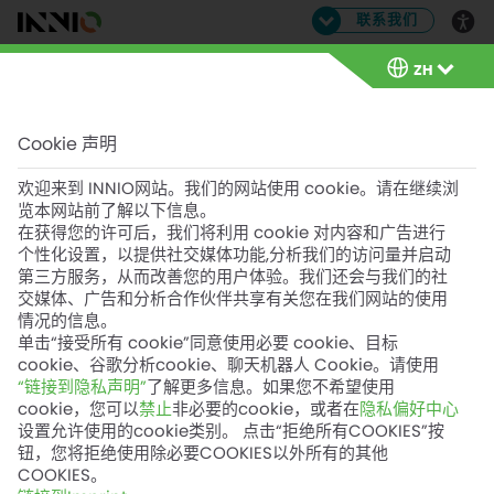
联系我们
ZH
ZH
Cookie 声明
热电联供
欢迎来到 INNIO网站。我们的网站使用 cookie。请在继续浏
览本网站前了解以下信息。
在获得您的许可后，我们将利用 cookie 对内容和广告进行
热电联供系统，又称 CHP，是一种既可供热又
个性化设置，以提供社交媒体功能,分析我们的访问量并启动
可发电的系统。
第三方服务，从而改善您的用户体验。我们还会与我们的社
交媒体、广告和分析合作伙伴共享有关您在我们网站的使用
情况的信息。
由 INNIO 开发的颜巴赫热电联供系统通过
单击“接受所有 cookie”同意使用必要 cookie、目标
利用发动机运行过程中产生的废热让电厂
cookie、谷歌分析cookie、聊天机器人 Cookie。请使用
的综合能源效率最高达到 90% 以上。
“链接到隐私声明”
了解更多信息。如果您不希望使用
cookie，您可以
禁止
非必要的cookie，或者在
隐私偏好中心
设置允许使用的cookie类别。 点击“拒绝所有COOKIES”按
这种高效而又经济的能量转换方式利用燃气发动机热电联供
钮，您将拒绝使用除必要COOKIES以外所有的其他
系统，而非单独的发电和供热设备，成功节约 40% 的一次
COOKIES。
能源。根据需要，随着分布式供能方案的实施与整合，输电